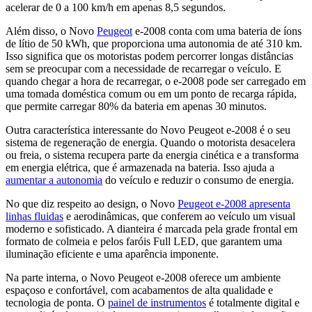
acelerar de 0 a 100 km/h em apenas 8,5 segundos.
Além disso, o Novo
Peugeot
e-2008 conta com uma bateria de íons
de lítio de 50 kWh, que proporciona uma autonomia de até 310 km.
Isso significa que os motoristas podem percorrer longas distâncias
sem se preocupar com a necessidade de recarregar o veículo. E
quando chegar a hora de recarregar, o e-2008 pode ser carregado em
uma tomada doméstica comum ou em um ponto de recarga rápida,
que permite carregar 80% da bateria em apenas 30 minutos.
Outra característica interessante do Novo Peugeot e-2008 é o seu
sistema de regeneração de energia. Quando o motorista desacelera
ou freia, o sistema recupera parte da energia cinética e a transforma
em energia elétrica, que é armazenada na bateria. Isso ajuda a
aumentar a autonomia
do veículo e reduzir o consumo de energia.
No que diz respeito ao design, o Novo
Peugeot e-2008 apresenta
linhas fluidas
e aerodinâmicas, que conferem ao veículo um visual
moderno e sofisticado. A dianteira é marcada pela grade frontal em
formato de colmeia e pelos faróis Full LED, que garantem uma
iluminação eficiente e uma aparência imponente.
Na parte interna, o Novo Peugeot e-2008 oferece um ambiente
espaçoso e confortável, com acabamentos de alta qualidade e
tecnologia de ponta. O
painel de instrumentos
é totalmente digital e