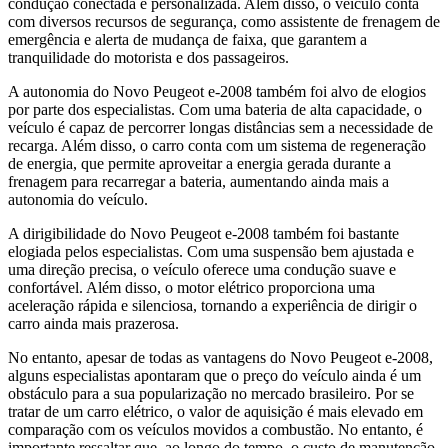
condução conectada e personalizada. Além disso, o veículo conta
com diversos recursos de segurança, como assistente de frenagem de
emergência e alerta de mudança de faixa, que garantem a
tranquilidade do motorista e dos passageiros.
A autonomia do Novo Peugeot e-2008 também foi alvo de elogios
por parte dos especialistas. Com uma bateria de alta capacidade, o
veículo é capaz de percorrer longas distâncias sem a necessidade de
recarga. Além disso, o carro conta com um sistema de regeneração
de energia, que permite aproveitar a energia gerada durante a
frenagem para recarregar a bateria, aumentando ainda mais a
autonomia do veículo.
A dirigibilidade do Novo Peugeot e-2008 também foi bastante
elogiada pelos especialistas. Com uma suspensão bem ajustada e
uma direção precisa, o veículo oferece uma condução suave e
confortável. Além disso, o motor elétrico proporciona uma
aceleração rápida e silenciosa, tornando a experiência de dirigir o
carro ainda mais prazerosa.
No entanto, apesar de todas as vantagens do Novo Peugeot e-2008,
alguns especialistas apontaram que o preço do veículo ainda é um
obstáculo para a sua popularização no mercado brasileiro. Por se
tratar de um carro elétrico, o valor de aquisição é mais elevado em
comparação com os veículos movidos a combustão. No entanto, é
importante ressaltar que, ao longo do tempo, o custo de manutenção