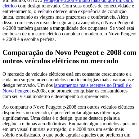
Em resumo, o Novo
Peugeot e-2008 é muito mais do que um carro
elétrico
com design renovado. Com suas opções de conectividade e
entretenimento, o veículo oferece uma experiência de condução
única, tornando as viagens mais prazerosas e confortáveis. Além
disso, com seus recursos de segurança avançados, o Novo Peugeot
e-2008 também garante a tranquilidade dos ocupantes. Se você está
em busca de um carro elétrico completo e moderno, o Novo Peugeot
e-2008 é a escolha perfeita.
Comparação do Novo Peugeot e-2008 com
outros veículos elétricos no mercado
O mercado de veículos elétricos está em constante crescimento e a
cada ano surgem novos modelos com tecnologias mais avançadas e
design renovado. Um dos
lançamentos mais recentes no Brasil é o
Novo Peugeot
e-2008, que promete conquistar os consumidores
com seu visual moderno e desempenho surpreendente.
Ao comparar o Novo Peugeot e-2008 com outros veículos elétricos
disponíveis no mercado, é possível notar algumas diferenças
significativas. Uma delas é o design, que se destaca pela sua
elegância e linhas aerodinâmicas. Enquanto alguns modelos apostam
em um visual futurista e arrojado, o e-2008 traz um estilo mais
sóbrio e sofisticado, o que pode agradar aqueles que preferem um