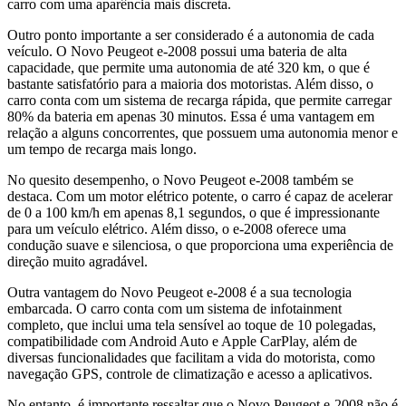
carro com uma aparência mais discreta.
Outro ponto importante a ser considerado é a autonomia de cada
veículo. O Novo Peugeot e-2008 possui uma bateria de alta
capacidade, que permite uma autonomia de até 320 km, o que é
bastante satisfatório para a maioria dos motoristas. Além disso, o
carro conta com um sistema de recarga rápida, que permite carregar
80% da bateria em apenas 30 minutos. Essa é uma vantagem em
relação a alguns concorrentes, que possuem uma autonomia menor e
um tempo de recarga mais longo.
No quesito desempenho, o Novo Peugeot e-2008 também se
destaca. Com um motor elétrico potente, o carro é capaz de acelerar
de 0 a 100 km/h em apenas 8,1 segundos, o que é impressionante
para um veículo elétrico. Além disso, o e-2008 oferece uma
condução suave e silenciosa, o que proporciona uma experiência de
direção muito agradável.
Outra vantagem do Novo Peugeot e-2008 é a sua tecnologia
embarcada. O carro conta com um sistema de infotainment
completo, que inclui uma tela sensível ao toque de 10 polegadas,
compatibilidade com Android Auto e Apple CarPlay, além de
diversas funcionalidades que facilitam a vida do motorista, como
navegação GPS, controle de climatização e acesso a aplicativos.
No entanto, é importante ressaltar que o Novo Peugeot e-2008 não é