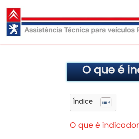
Pular
para
o
conteúdo
O que é i
Índice
O que é indicado