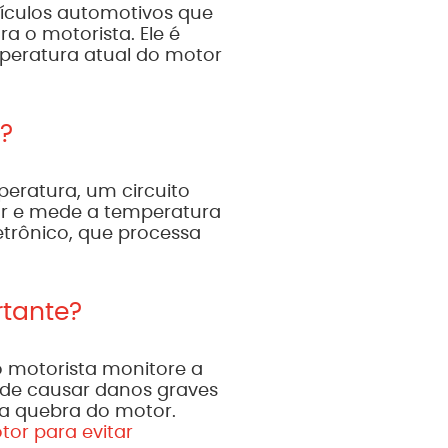
ículos automotivos que
 o motorista. Ele é
mperatura atual do motor
?
eratura, um circuito
or e mede a temperatura
etrônico, que processa
rtante?
 motorista monitore a
de causar danos graves
a quebra do motor.
tor para evitar