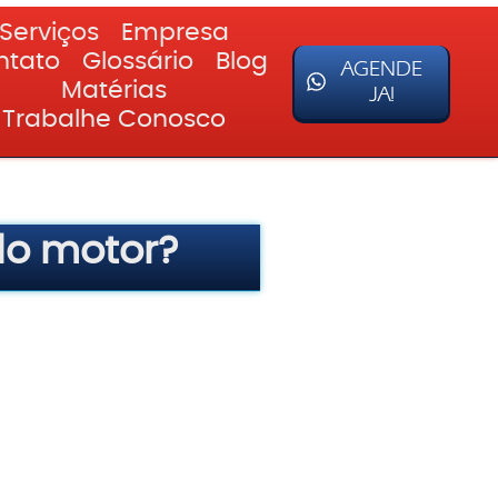
Serviços
Empresa
ntato
Glossário
Blog
AGENDE
Matérias
JA!
Trabalhe Conosco
do motor?