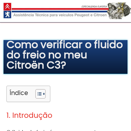
Pular
para
o
conteúdo
Como verificar o fluido
do freio no meu
Citroën C3?
Índice
1. Introdução