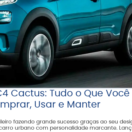
C4 Cactus: Tudo o Que Você
omprar, Usar e Manter
leiro fazendo grande sucesso graças ao seu desi
m carro urbano com personalidade marcante. Lan