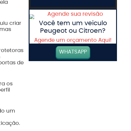
ela
Você tem um veiculo
iu criar
 mas
Peugeot ou Citroen?
Agende um orçamento Aqui!
rotetoras
WHATSAPP
m
portas de
ra os
rfil
ndo um
ticação.