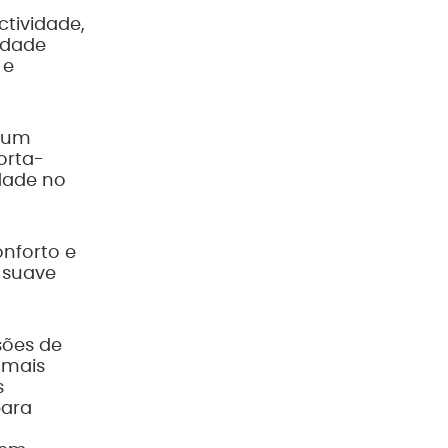
ctividade,
idade
 e
m um
orta-
dade no
onforto e
 suave
sões de
 mais
s
para