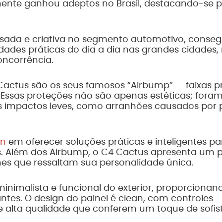
mente ganhou adeptos no Brasil, destacando-se p
ada e criativa no segmento automotivo, consegu
ades práticas do dia a dia nas grandes cidades,
ncorrência.
ctus são os seus famosos “Airbump” — faixas p
. Essas proteções não são apenas estéticas; fora
s impactos leves, como arranhões causados por 
ën
em oferecer soluções práticas e inteligentes pa
. Além dos Airbump, o C4 Cactus apresenta um pe
hes que ressaltam sua personalidade única.
inimalista e funcional do exterior, proporciona
ntes. O design do painel é clean, com controles
 alta qualidade que conferem um toque de sofis