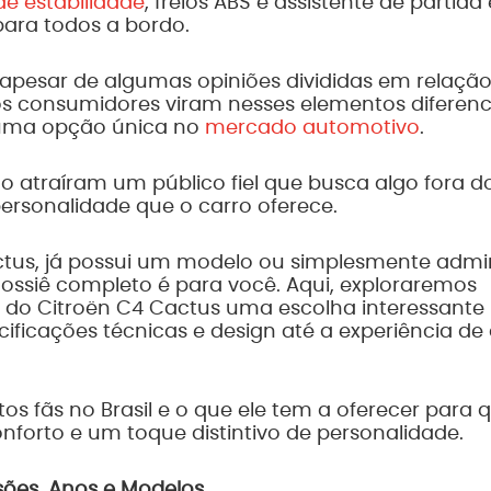
de estabilidade
, freios ABS e assistente de partid
para todos a bordo.
, apesar de algumas opiniões divididas em relaçã
tos consumidores viram nesses elementos diferen
s uma opção única no
mercado automotivo
.
o atraíram um público fiel que busca algo fora d
personalidade que o carro oferece.
tus, já possui um modelo ou simplesmente admi
 dossiê completo é para você. Aqui, exploraremos
do Citroën C4 Cactus uma escolha interessante
ificações técnicas e design até a experiência de
s fãs no Brasil e o que ele tem a oferecer para
forto e um toque distintivo de personalidade.
rsões, Anos e Modelos