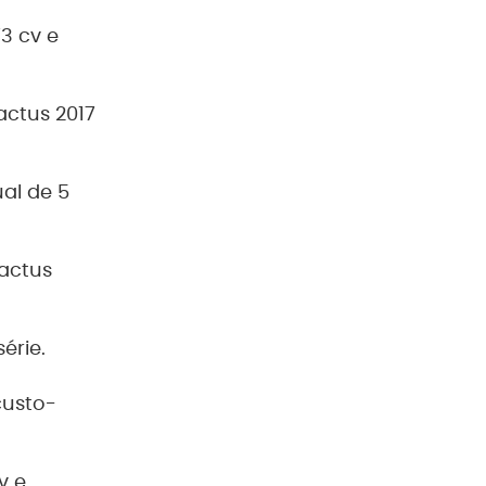
3 cv e
actus 2017
al de 5
Cactus
érie.
custo-
v e