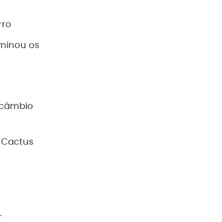
rro
iminou os
e câmbio
4 Cactus
.