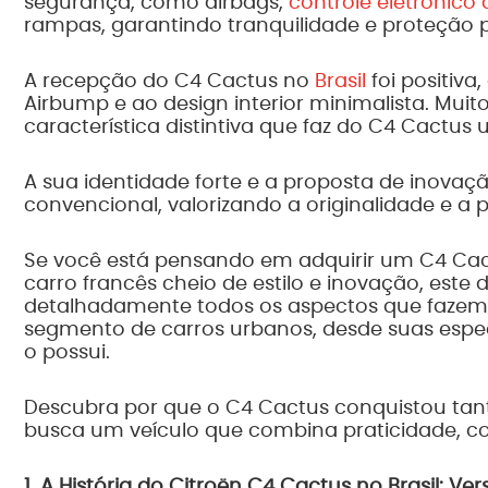
segurança, como airbags,
controle eletrônico 
rampas, garantindo tranquilidade e proteção 
A recepção do C4 Cactus no
Brasil
foi positiva
Airbump e ao design interior minimalista. Mui
característica distintiva que faz do C4 Cactu
A sua identidade forte e a proposta de inovaçã
convencional, valorizando a originalidade e a 
Se você está pensando em adquirir um C4 Cac
carro francês cheio de estilo e inovação, este
detalhadamente todos os aspectos que fazem 
segmento de carros urbanos, desde suas espec
o possui.
Descubra por que o C4 Cactus conquistou tanto
busca um veículo que combina praticidade, con
1. A História do Citroën C4 Cactus no Brasil: Ve