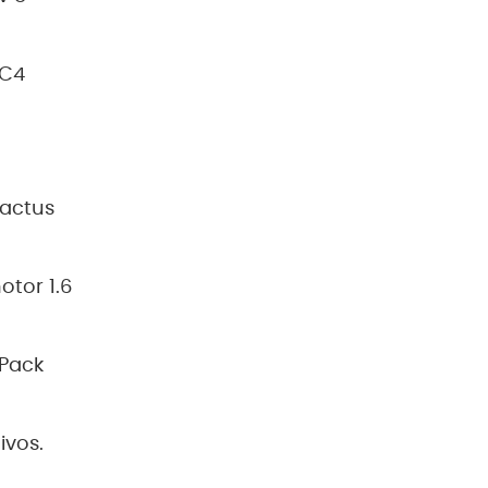
 C4
Cactus
tor 1.6
 Pack
ivos.