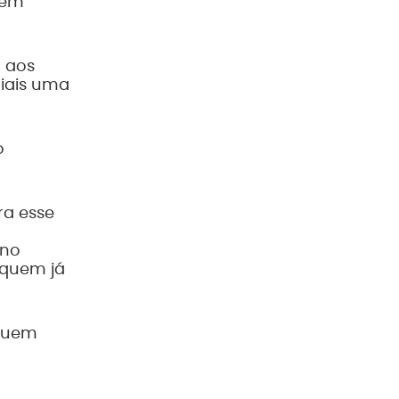
a em
o aos
ciais uma
o
ra esse
 no
 quem já
 quem